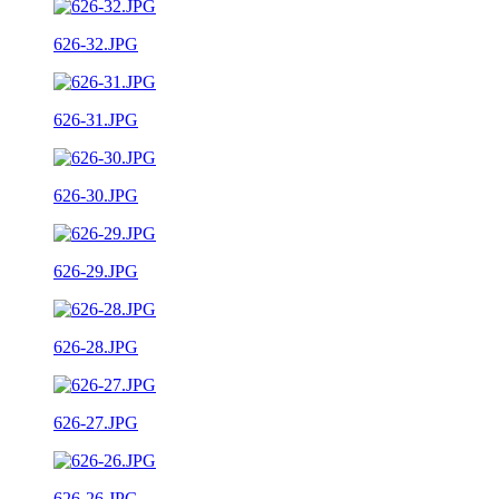
626-32.JPG
626-31.JPG
626-30.JPG
626-29.JPG
626-28.JPG
626-27.JPG
626-26.JPG