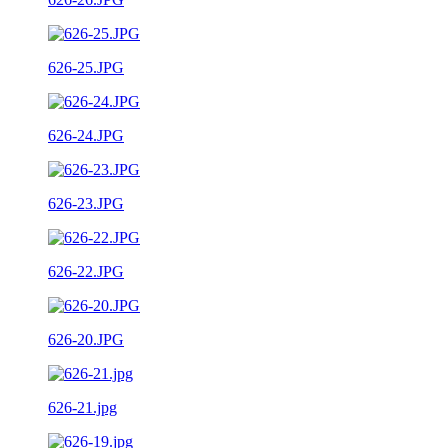
626-25.JPG
626-24.JPG
626-23.JPG
626-22.JPG
626-20.JPG
626-21.jpg