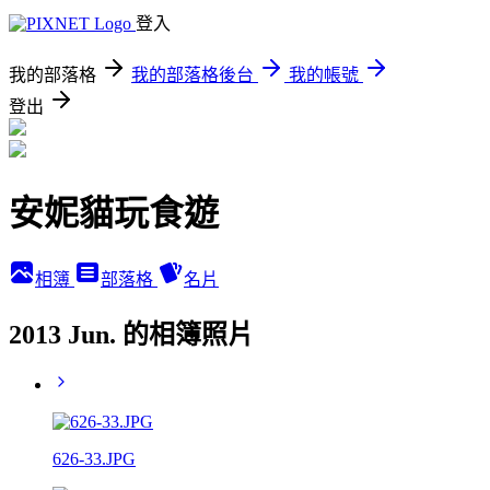
登入
我的部落格
我的部落格後台
我的帳號
登出
安妮貓玩食遊
相簿
部落格
名片
2013 Jun. 的相簿照片
626-33.JPG