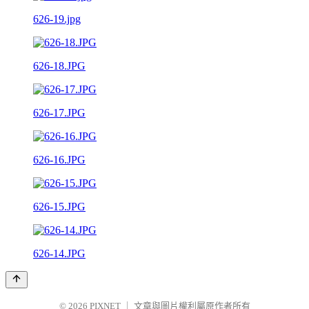
626-19.jpg
626-18.JPG
626-17.JPG
626-16.JPG
626-15.JPG
626-14.JPG
© 2026
PIXNET
｜
文章與圖片權利屬原作者所有