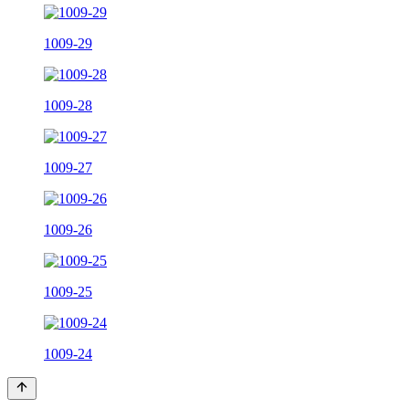
1009-29
1009-28
1009-27
1009-26
1009-25
1009-24