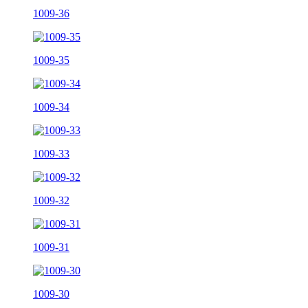
1009-36
1009-35
1009-34
1009-33
1009-32
1009-31
1009-30