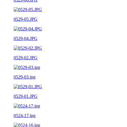
0529-05.JPG
0529-04.JPG
0529-02.JPG
0529-03.jpg
0529-01.JPG
0524-17.jpg