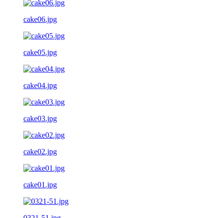
cake06.jpg
cake05.jpg
cake04.jpg
cake03.jpg
cake02.jpg
cake01.jpg
0321-51.jpg