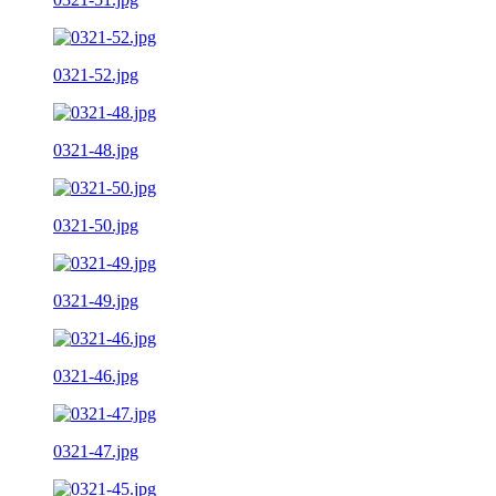
0321-52.jpg
0321-48.jpg
0321-50.jpg
0321-49.jpg
0321-46.jpg
0321-47.jpg