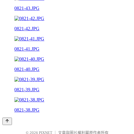
0821-43.JPG
0821-42.JPG
0821-41.JPG
0821-40.JPG
0821-39.JPG
0821-38.JPG
© 2026
PIXNET
｜
文章與圖片權利屬原作者所有