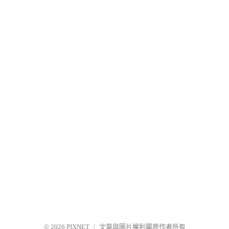
© 2026
PIXNET
｜
文章與圖片權利屬原作者所有