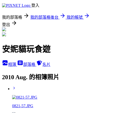
登入
我的部落格
我的部落格後台
我的帳號
登出
安妮貓玩食遊
相簿
部落格
名片
2010 Aug. 的相簿照片
0821-57.JPG