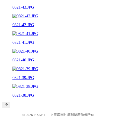
0821-43.JPG
0821-42.JPG
0821-41.JPG
0821-40.JPG
0821-39.JPG
0821-38.JPG
© 2026
PIXNET
｜
文章與圖片權利屬原作者所有