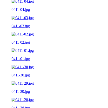
0411-04.jpg
0411-03.jpg
0411-02.jpg
0411-01.jpg
0411-30.jpg
0411-29.jpg
0411-28.jpg