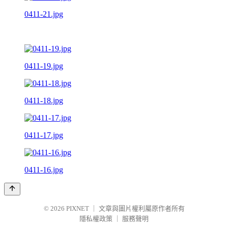
0411-21.jpg
0411-19.jpg
0411-18.jpg
0411-17.jpg
0411-16.jpg
© 2026
PIXNET
｜
文章與圖片權利屬原作者所有
隱私權政策
｜
服務聲明