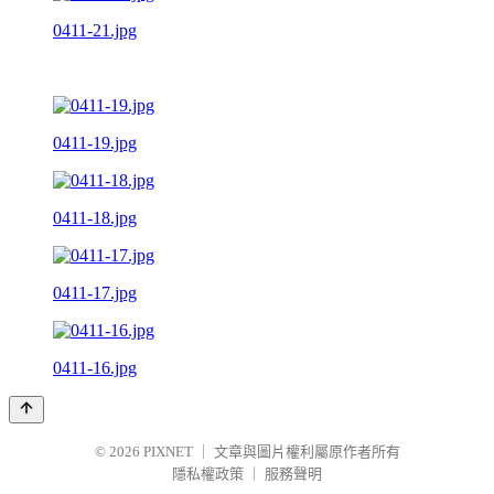
0411-21.jpg
0411-19.jpg
0411-18.jpg
0411-17.jpg
0411-16.jpg
© 2026
PIXNET
｜
文章與圖片權利屬原作者所有
隱私權政策
｜
服務聲明