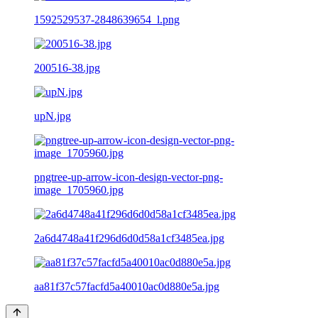
1592529537-2848639654_l.png
200516-38.jpg
upN.jpg
pngtree-up-arrow-icon-design-vector-png-
image_1705960.jpg
2a6d4748a41f296d6d0d58a1cf3485ea.jpg
aa81f37c57facfd5a40010ac0d880e5a.jpg