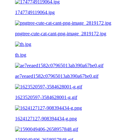
1747749119064.jpg
pngtree-cute-cat-cant-png-image_2819172.jpg
th.jpg
ae7eeaed1582c07965013ab390a67be0.gif
1623520597-3584628001-g.gif
1624127127-908394434-g.png
1590049406-2658957848.gif