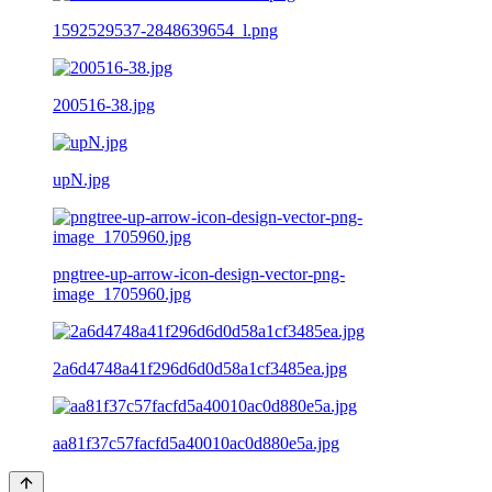
1592529537-2848639654_l.png
200516-38.jpg
upN.jpg
pngtree-up-arrow-icon-design-vector-png-
image_1705960.jpg
2a6d4748a41f296d6d0d58a1cf3485ea.jpg
aa81f37c57facfd5a40010ac0d880e5a.jpg