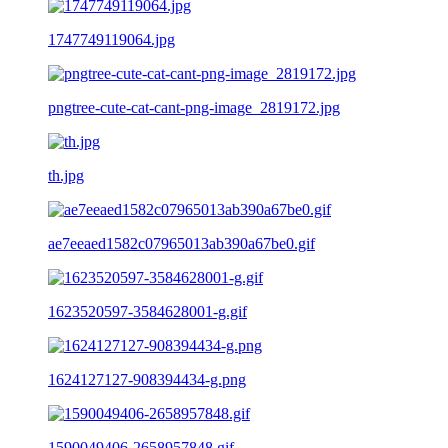
1747749119064.jpg
pngtree-cute-cat-cant-png-image_2819172.jpg
th.jpg
ae7eeaed1582c07965013ab390a67be0.gif
1623520597-3584628001-g.gif
1624127127-908394434-g.png
1590049406-2658957848.gif