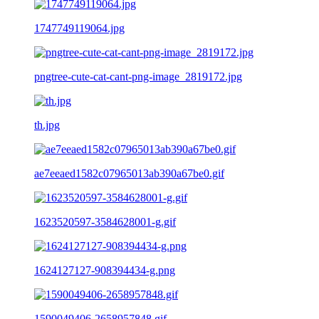
1747749119064.jpg
pngtree-cute-cat-cant-png-image_2819172.jpg
th.jpg
ae7eeaed1582c07965013ab390a67be0.gif
1623520597-3584628001-g.gif
1624127127-908394434-g.png
1590049406-2658957848.gif