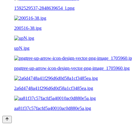
1592529537-2848639654_l.png
200516-38.jpg
upN.jpg
pngtree-up-arrow-icon-design-vector-png-image_1705960.jpg
2a6d4748a41f296d6d0d58a1cf3485ea.jpg
aa81f37c57facfd5a40010ac0d880e5a.jpg