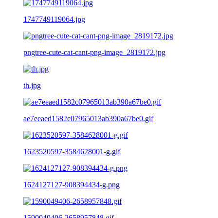
1747749119064.jpg
pngtree-cute-cat-cant-png-image_2819172.jpg
th.jpg
ae7eeaed1582c07965013ab390a67be0.gif
1623520597-3584628001-g.gif
1624127127-908394434-g.png
1590049406-2658957848.gif