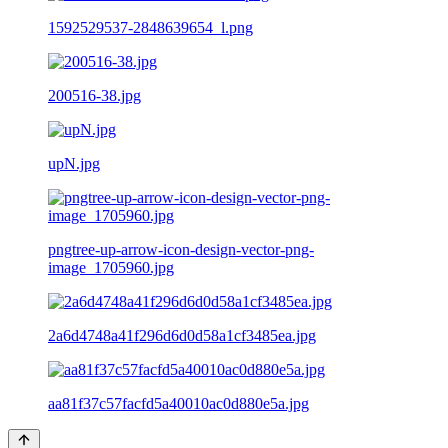
1592529537-2848639654_l.png
200516-38.jpg
upN.jpg
pngtree-up-arrow-icon-design-vector-png-
image_1705960.jpg
2a6d4748a41f296d6d0d58a1cf3485ea.jpg
aa81f37c57facfd5a40010ac0d880e5a.jpg